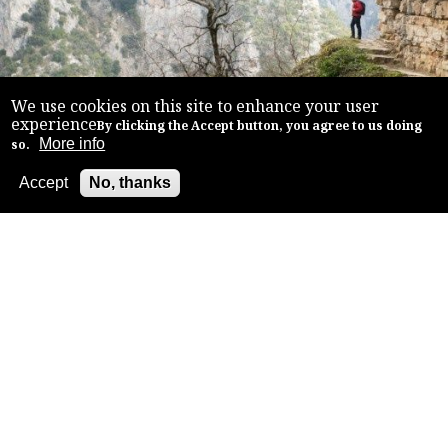
We use cookies on this site to enhance your user
experience
By clicking the Accept button, you agree to us doing
More info
so.
Accept
No, thanks
Back to top
TREKKING
ADVENTURE/ZAGORI
Είτε είστε έμπειρος πεζοπόρος, είτε απλός