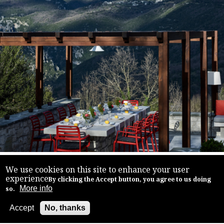
Ημέρα 1η
We use cookies on this site to enhance your user
experience
By clicking the Accept button, you agree to us doing
More info
so.
Άφιξη στο Aristi Mountain Resort, Ζαγόρι
Accept
No, thanks
Back to top
Κατά την άφιξή σας στο ξενοδοχείο θα σας